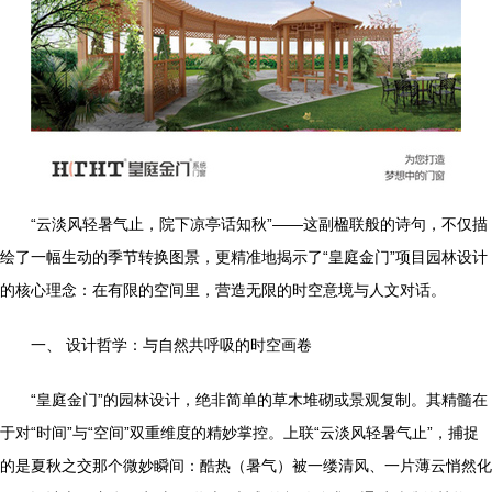
“云淡风轻暑气止，院下凉亭话知秋”——这副楹联般的诗句，不仅描
绘了一幅生动的季节转换图景，更精准地揭示了“皇庭金门”项目园林设计
的核心理念：在有限的空间里，营造无限的时空意境与人文对话。
一、 设计哲学：与自然共呼吸的时空画卷
“皇庭金门”的园林设计，绝非简单的草木堆砌或景观复制。其精髓在
于对“时间”与“空间”双重维度的精妙掌控。上联“云淡风轻暑气止”，捕捉
的是夏秋之交那个微妙瞬间：酷热（暑气）被一缕清风、一片薄云悄然化