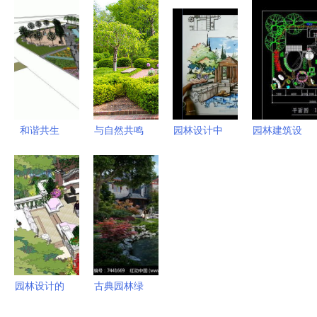
的艺术与哲
太康县驻广
观设计素材
计理念与生
学
东对外开放
免费下载指
态价值的探
工作站的园
南
索
林隐喻
和谐共生
与自然共鸣
园林设计中
园林建筑设
街角广场景
现代公园绿
的马克笔上
计图免费下
观设计探索
化与园林设
色技法 植
载指南
计的艺术融
物的层次与
DWG格式
合
生态表达
图纸资源与
千图网应用
园林设计的
古典园林绿
艺术与匠心
化艺术 在