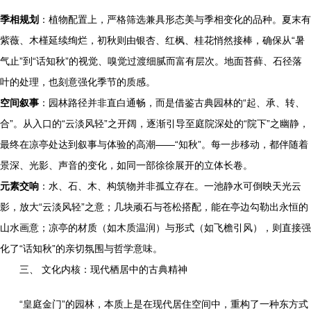
季相规划
：植物配置上，严格筛选兼具形态美与季相变化的品种。夏末有
紫薇、木槿延续绚烂，初秋则由银杏、红枫、桂花悄然接棒，确保从“暑
气止”到“话知秋”的视觉、嗅觉过渡细腻而富有层次。地面苔藓、石径落
叶的处理，也刻意强化季节的质感。
空间叙事
：园林路径并非直白通畅，而是借鉴古典园林的“起、承、转、
合”。从入口的“云淡风轻”之开阔，逐渐引导至庭院深处的“院下”之幽静，
最终在凉亭处达到叙事与体验的高潮——“知秋”。每一步移动，都伴随着
景深、光影、声音的变化，如同一部徐徐展开的立体长卷。
元素交响
：水、石、木、构筑物并非孤立存在。一池静水可倒映天光云
影，放大“云淡风轻”之意；几块顽石与苍松搭配，能在亭边勾勒出永恒的
山水画意；凉亭的材质（如木质温润）与形式（如飞檐引风），则直接强
化了“话知秋”的亲切氛围与哲学意味。
三、 文化内核：现代栖居中的古典精神
“皇庭金门”的园林，本质上是在现代居住空间中，重构了一种东方式