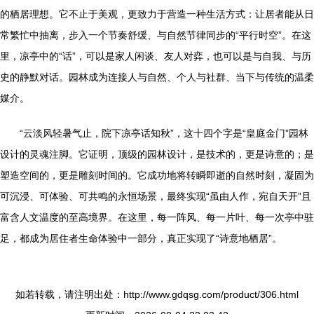
的栖居理想。它不止于美观，更致力于营造一种生活方式：让居者能从日
常繁忙中抽离，步入一个节奏舒缓、与自然节律同步的“平行时空”。在这
里，凉亭中的“话”，可以是家人闲谈、友人对弈，也可以是与自我、与历
史的静默对话。园林成为连接人与自然、个人与社群、当下与传统的温柔
媒介。
“云淡风轻暑气止，院下凉亭话知秋”，这十四个字是“皇庭金门”园林
设计的灵魂注脚。它证明，顶级的园林设计，是技术的，更是诗意的；是
塑造空间的，更是雕刻时间的。它成功地将转瞬即逝的自然时刻，凝固为
可沉浸、可体验、可共鸣的永恒场景，最终实现“虽由人作，宛自天开”且
富含人文温度的至高境界。在这里，每一阵风、每一片叶、每一次亭中驻
足，都成为居住者生命体验中一部分，真正实现了“诗意地栖居”。
如若转载，请注明出处：http://www.gdqsg.com/product/306.html