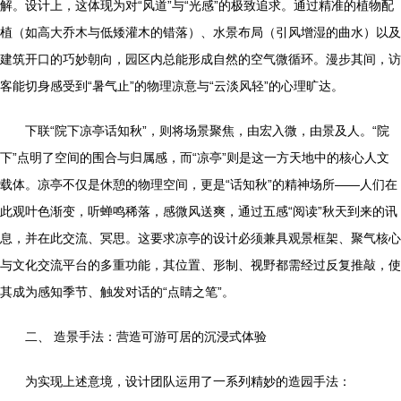
解。设计上，这体现为对“风道”与“光感”的极致追求。通过精准的植物配
植（如高大乔木与低矮灌木的错落）、水景布局（引风增湿的曲水）以及
建筑开口的巧妙朝向，园区内总能形成自然的空气微循环。漫步其间，访
客能切身感受到“暑气止”的物理凉意与“云淡风轻”的心理旷达。
下联“院下凉亭话知秋”，则将场景聚焦，由宏入微，由景及人。“院
下”点明了空间的围合与归属感，而“凉亭”则是这一方天地中的核心人文
载体。凉亭不仅是休憩的物理空间，更是“话知秋”的精神场所——人们在
此观叶色渐变，听蝉鸣稀落，感微风送爽，通过五感“阅读”秋天到来的讯
息，并在此交流、冥思。这要求凉亭的设计必须兼具观景框架、聚气核心
与文化交流平台的多重功能，其位置、形制、视野都需经过反复推敲，使
其成为感知季节、触发对话的“点睛之笔”。
二、 造景手法：营造可游可居的沉浸式体验
为实现上述意境，设计团队运用了一系列精妙的造园手法：