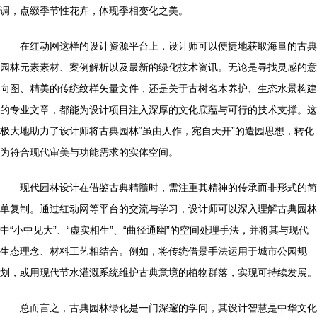
调，点缀季节性花卉，体现季相变化之美。
在红动网这样的设计资源平台上，设计师可以便捷地获取海量的古典
园林元素素材、案例解析以及最新的绿化技术资讯。无论是寻找灵感的意
向图、精美的传统纹样矢量文件，还是关于古树名木养护、生态水景构建
的专业文章，都能为设计项目注入深厚的文化底蕴与可行的技术支撑。这
极大地助力了设计师将古典园林“虽由人作，宛自天开”的造园思想，转化
为符合现代审美与功能需求的实体空间。
现代园林设计在借鉴古典精髓时，需注重其精神的传承而非形式的简
单复制。通过红动网等平台的交流与学习，设计师可以深入理解古典园林
中“小中见大”、“虚实相生”、“曲径通幽”的空间处理手法，并将其与现代
生态理念、材料工艺相结合。例如，将传统借景手法运用于城市公园规
划，或用现代节水灌溉系统维护古典意境的植物群落，实现可持续发展。
总而言之，古典园林绿化是一门深邃的学问，其设计智慧是中华文化