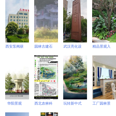
西安泵阀获
园林古建石
武汉亮化设
精品景观入
评陕西省绿
材,坟墓设
计 点亮楼
口设计 高
色工厂
计工程石材
体与园林的
清实景与施
_礼品、工
夜光之美
工图纸的实
艺品、饰品
用指南
_世界工厂
网中国产品
信息库
华阳景观
西北农林科
玩转新中式
工厂园林景
匠心铸就园
技大学水产
园林设计，
观设计说明