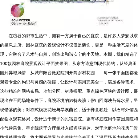
在喧嚣的都市生活中，拥有一方属于自己的庭院，是许多人梦寐以求
的栖息之所。园林庭院的景观设计不仅仅是装饰，更是一种生活态度的体
现，它融合了艺术与自然，创造出和谐安宁的小天地。本期，我们精选了
100款园林庭院景观设计平面效果图，从东方诗意到现代简约，从经典田
园到异域风情，从城市阳台微庭院到开阔乡村花园——每一张平面图都凝
聚着专业的构思与灵感的碰撞，让设计与实用完美合一，满足各异需求。
这些精准的网格布局、功能分区、材质搭配、重点绿色区块的设计图，展
现出在不同场地条件下，庭院环境的独特表演：假山回廊映苔藓水景，呈
现错落的美；对称式模纹花坛与旱溪曲径，适于禅意独处；以石材外铺匹
配临水观花格局，设计适于亲子的民宿庭院。更有将庭院用作茶园晨院和
小气候采集、星光院落于方厅相对入眠皆获表达。对于老庭地的花房门景
路堤处理方案，将大面积借景与小趣味结合表现出了深层场所内核改变居