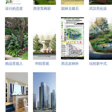
设计的态度
西安泵阀获
园林古建石
武汉亮化设
cctv媒体公
评陕西省绿
材,坟墓设
计 点亮楼
园设计过程
色工厂
计工程石材
体与园林的
园林彩平学
_礼品、工
夜光之美
习教程 秋
艺品、饰品
凌景观网景
_世界工厂
观设计师培
网中国产品
训 秋凌景
信息库
精品景观入
华阳景观
西北农林科
玩转新中式
观网
口设计 高
匠心铸就园
技大学水产
园林设计，
清实景与施
林艺术，创
教学基地园
美爆你的庭
工图纸的实
意点亮生态
林景观设计
院生活
用指南
空间