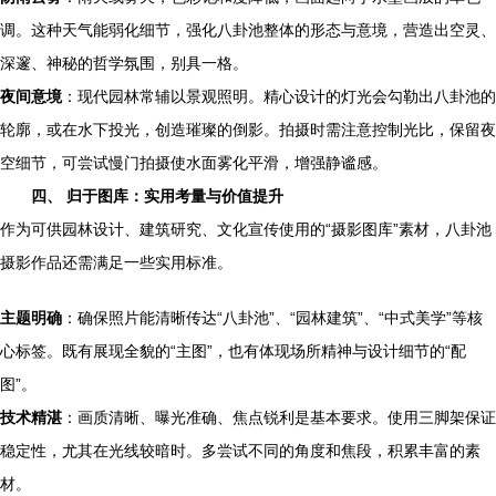
调。这种天气能弱化细节，强化八卦池整体的形态与意境，营造出空灵、
深邃、神秘的哲学氛围，别具一格。
夜间意境
：现代园林常辅以景观照明。精心设计的灯光会勾勒出八卦池的
轮廓，或在水下投光，创造璀璨的倒影。拍摄时需注意控制光比，保留夜
空细节，可尝试慢门拍摄使水面雾化平滑，增强静谧感。
四、 归于图库：实用考量与价值提升
作为可供园林设计、建筑研究、文化宣传使用的“摄影图库”素材，八卦池
摄影作品还需满足一些实用标准。
主题明确
：确保照片能清晰传达“八卦池”、“园林建筑”、“中式美学”等核
心标签。既有展现全貌的“主图”，也有体现场所精神与设计细节的“配
图”。
技术精湛
：画质清晰、曝光准确、焦点锐利是基本要求。使用三脚架保证
稳定性，尤其在光线较暗时。多尝试不同的角度和焦段，积累丰富的素
材。