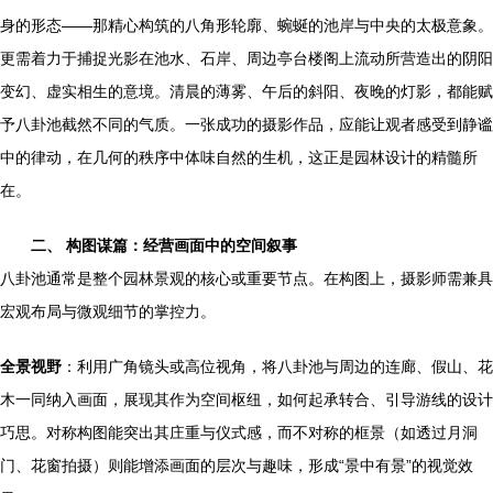
身的形态——那精心构筑的八角形轮廓、蜿蜒的池岸与中央的太极意象。
更需着力于捕捉光影在池水、石岸、周边亭台楼阁上流动所营造出的阴阳
变幻、虚实相生的意境。清晨的薄雾、午后的斜阳、夜晚的灯影，都能赋
予八卦池截然不同的气质。一张成功的摄影作品，应能让观者感受到静谧
中的律动，在几何的秩序中体味自然的生机，这正是园林设计的精髓所
在。
二、 构图谋篇：经营画面中的空间叙事
八卦池通常是整个园林景观的核心或重要节点。在构图上，摄影师需兼具
宏观布局与微观细节的掌控力。
全景视野
：利用广角镜头或高位视角，将八卦池与周边的连廊、假山、花
木一同纳入画面，展现其作为空间枢纽，如何起承转合、引导游线的设计
巧思。对称构图能突出其庄重与仪式感，而不对称的框景（如透过月洞
门、花窗拍摄）则能增添画面的层次与趣味，形成“景中有景”的视觉效