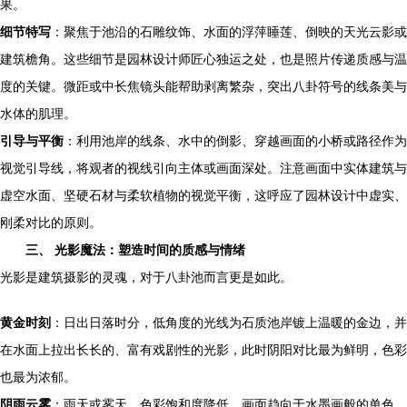
果。
细节特写
：聚焦于池沿的石雕纹饰、水面的浮萍睡莲、倒映的天光云影或
建筑檐角。这些细节是园林设计师匠心独运之处，也是照片传递质感与温
度的关键。微距或中长焦镜头能帮助剥离繁杂，突出八卦符号的线条美与
水体的肌理。
引导与平衡
：利用池岸的线条、水中的倒影、穿越画面的小桥或路径作为
视觉引导线，将观者的视线引向主体或画面深处。注意画面中实体建筑与
虚空水面、坚硬石材与柔软植物的视觉平衡，这呼应了园林设计中虚实、
刚柔对比的原则。
三、 光影魔法：塑造时间的质感与情绪
光影是建筑摄影的灵魂，对于八卦池而言更是如此。
黄金时刻
：日出日落时分，低角度的光线为石质池岸镀上温暖的金边，并
在水面上拉出长长的、富有戏剧性的光影，此时阴阳对比最为鲜明，色彩
也最为浓郁。
阴雨云雾
：雨天或雾天，色彩饱和度降低，画面趋向于水墨画般的单色