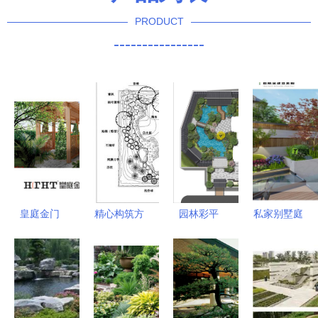
PRODUCT
----------------
皇庭金门
精心构筑方
园林彩平
私家别墅庭
园林设计中
寸之美 解
探索景观设
院景观设计
的时空诗学
读某小庭院
计之美与初
打造诗意栖
——从云淡
CAD园林设
学指南
居的园林案
风轻到院下
计施工图
例解析