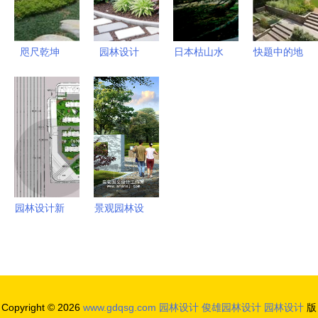
知秋
咫尺乾坤
园林设计
日本枯山水
快题中的地
苏式园林中
景观艺术与
大师枡野俊
形，你真的
植物与山石
植物组成的
明 设计园
会处理么？
的共生之韵
和谐乐章
林是一场禅
——园林设
修
计中的地形
驾驭艺术
园林设计新
景观园林设
典范 《lh清
计效果图中
河总平面-
的呼应手法
彩平》——
解析
专访魏思滔
Copyright © 2026
www.gdqsg.com
园林设计
俊雄园林设计
园林设计
版
与魏氏室内