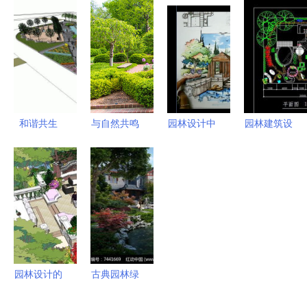
的艺术与哲
太康县驻广
观设计素材
计理念与生
学
东对外开放
免费下载指
态价值的探
工作站的园
南
索
林隐喻
和谐共生
与自然共鸣
园林设计中
园林建筑设
街角广场景
现代公园绿
的马克笔上
计图免费下
观设计探索
化与园林设
色技法 植
载指南
计的艺术融
物的层次与
DWG格式
合
生态表达
图纸资源与
千图网应用
园林设计的
古典园林绿
艺术与匠心
化艺术 在