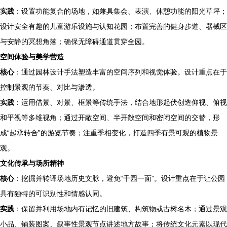
实践
：设置功能复合的场地，如兼具集会、表演、休憩功能的阳光草坪；
设计安全有趣的儿童游乐设施与认知花园；布置完善的健身步道、器械区
与安静的冥想角落；确保无障碍通道贯穿全园。
空间体验与美学营造
核心
：通过园林设计手法塑造丰富的空间序列和视觉体验。设计重点在于
控制景观的节奏、对比与渗透。
实践
：运用借景、对景、框景等传统手法，结合地形起伏创造仰视、俯视
和平视等多维视角；通过开敞空间、半开敞空间和密闭空间的交替，形
成“起承转合”的游览节奏；注重季相变化，打造四季有景可观的植物景
观。
文化传承与场所精神
核心
：挖掘并转译场地历史文脉，避免“千园一面”。设计重点在于让公园
具有独特的可识别性和情感认同。
实践
：保留并利用场地内有记忆的旧建筑、构筑物或古树名木；通过景观
小品、铺装图案、叙事性景观节点讲述地方故事；将传统文化元素以现代