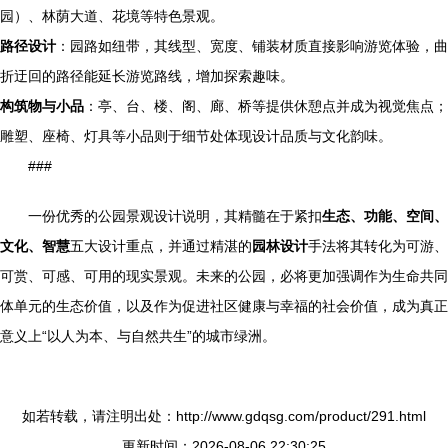
园）、林荫大道、花境等特色景观。
路径设计
：园路如纽带，其线型、宽度、铺装材质直接影响游览体验，曲
折迂回的路径能延长游览路线，增加探索趣味。
构筑物与小品
：亭、台、楼、阁、廊、桥等提供休憩点并成为视觉焦点；
雕塑、座椅、灯具等小品则于细节处体现设计品质与文化韵味。
###
一份优秀的公园景观设计说明，其精髓在于紧扣
生态、功能、空间、
文化、智慧
五大设计重点，并通过精湛的
园林设计
手法将其转化为可游、
可赏、可感、可用的现实景观。未来的公园，必将更加强调作为生命共同
体单元的生态价值，以及作为促进社区健康与幸福的社会价值，成为真正
意义上“以人为本、与自然共生”的城市绿洲。
如若转载，请注明出处：http://www.gdqsg.com/product/291.html
更新时间：2026-08-06 22:30:25