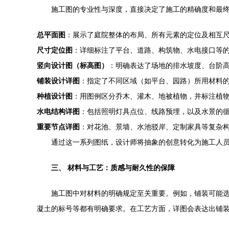
施工图的专业性与深度，直接决定了施工的精确度和最终
总平面图
：展示了庭院整体的布局、所有元素的定位及相互
尺寸定位图
：详细标注了平台、道路、构筑物、水电接口等
竖向设计图（标高图）
：明确表达了场地的排水坡度、台阶
铺装设计详图
：指定了不同区域（如平台、园路）所用材料
种植设计图
：用图例区分乔木、灌木、地被植物，并标注植
水电结构详图
：包括照明灯具点位、线路预埋，以及水景的
重要节点详图
：对花池、景墙、水池驳岸、定制家具等复杂
通过这一系列图纸，设计师将抽象的创意转化为施工人
三、 材料与工艺：质感与耐久性的保障
施工图中对材料的明确规定至关重要。例如，铺装可能
凝土的标号等都有明确要求。在工艺方面，详图会表达出铺