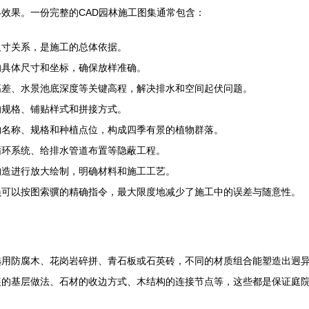
效果。一份完整的CAD园林施工图集通常包含：
尺寸关系，是施工的总体依据。
的具体尺寸和坐标，确保放样准确。
高差、水景池底深度等关键高程，解决排水和空间起伏问题。
的规格、铺贴样式和拼接方式。
物名称、规格和种植点位，构成四季有景的植物群落。
循环系统、给排水管道布置等隐蔽工程。
构造进行放大绘制，明确材料和施工工艺。
员可以按图索骥的精确指令，最大限度地减少了施工中的误差与随意性。
选用防腐木、花岗岩碎拼、青石板或石英砖，不同的材质组合能塑造出迥
装的基层做法、石材的收边方式、木结构的连接节点等，这些都是保证庭