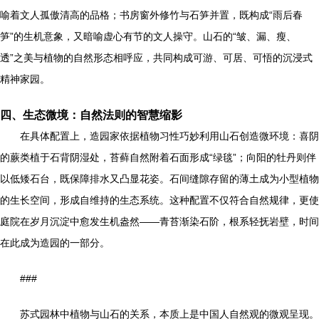
喻着文人孤傲清高的品格；书房窗外修竹与石笋并置，既构成“雨后春
笋”的生机意象，又暗喻虚心有节的文人操守。山石的“皱、漏、瘦、
透”之美与植物的自然形态相呼应，共同构成可游、可居、可悟的沉浸式
精神家园。
四、生态微境：自然法则的智慧缩影
在具体配置上，造园家依据植物习性巧妙利用山石创造微环境：喜阴
的蕨类植于石背阴湿处，苔藓自然附着石面形成“绿毯”；向阳的牡丹则伴
以低矮石台，既保障排水又凸显花姿。石间缝隙存留的薄土成为小型植物
的生长空间，形成自维持的生态系统。这种配置不仅符合自然规律，更使
庭院在岁月沉淀中愈发生机盎然——青苔渐染石阶，根系轻抚岩壁，时间
在此成为造园的一部分。
###
苏式园林中植物与山石的关系，本质上是中国人自然观的微观呈现。