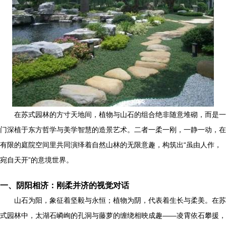
在苏式园林的方寸天地间，植物与山石的组合绝非随意堆砌，而是一
门深植于东方哲学与美学智慧的造景艺术。二者一柔一刚，一静一动，在
有限的庭院空间里共同演绎着自然山林的无限意趣，构筑出“虽由人作，
宛自天开”的意境世界。
一、阴阳相济：刚柔并济的视觉对话
山石为阳，象征着坚毅与永恒；植物为阴，代表着生长与柔美。在苏
式园林中，太湖石嶙峋的孔洞与藤萝的缠绕相映成趣——凌霄依石攀援，