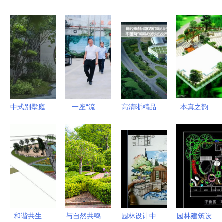
中式别墅庭
一座“流
高清晰精品
本真之韵
院景观设计
动”的桥梁
PSD园林景
自然园林设
的艺术与哲
太康县驻广
观设计素材
计理念与生
学
东对外开放
免费下载指
态价值的探
工作站的园
南
索
林隐喻
和谐共生
与自然共鸣
园林设计中
园林建筑设