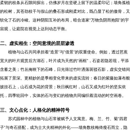
柔韧的枝条从石隙间探出，仿佛岁月在坚硬上留下的温柔印记；墙角孤植
的松树，其苍劲枝干与假山的叠石形成刚柔对比，既凸显了松的傲骨，又
软化了石的冷峻。这种阴阳互补的布局，暗合道家“万物负阴而抱阳”的宇
宙观，让庭院在视觉上达到动态平衡。
二、虚实相生：空间意境的层层渗透
植物与山石共同承担着“造景”与“借景”的双重使命。例如，透过芭蕉
宽大的叶片观赏后方湖石，叶片成为天然的“画框”，石姿若隐若现，平添
含蓄之美；竹丛掩映下的石峰，日光筛过竹叶洒落斑驳石影，虚实交错间
拓展了景深。更精妙的是季相变化带来的虚实流转：春日的紫藤如瀑布般
披挂石上，山石成为花的背景；秋日枫红时，山石又成为红叶的坚实依
托，四季轮回中，实体的石与变幻的植物共同编织着流动的时空画卷。
三、文心点化：人格化的精神符号
苏式园林中的植物与山石常被赋予人文寓意。梅、兰、竹、菊“四君
子”与奇石搭配，成为士大夫精神的外化——墙角数枝梅倚瘦石而立，隐