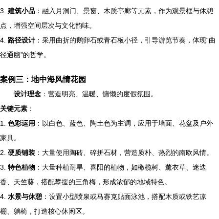
3.
建筑小品
：融入月洞门、景窗、木质亭廊等元素，作为观景框与休憩
点，增强空间层次与文化韵味。
4.
路径设计
：采用曲折的鹅卵石或青石板小径，引导游览节奏，体现“曲
径通幽”的哲学。
案例三：地中海风情花园
设计理念
：营造明亮、温暖、慵懒的度假氛围。
关键元素
：
1.
色彩运用
：以白色、蓝色、陶土色为主调，应用于墙面、花盆及户外
家具。
2.
硬质铺装
：大量使用陶砖、碎拼石材，营造质朴、热烈的南欧风情。
3.
特色植物
：大量种植耐旱、喜阳的植物，如橄榄树、薰衣草、迷迭
香、天竺葵，搭配攀援的三角梅，形成浓郁的地域特色。
4.
水景与休憩
：设置小型喷泉或马赛克贴面泳池，搭配木质或铁艺凉
棚、躺椅，打造核心休闲区。