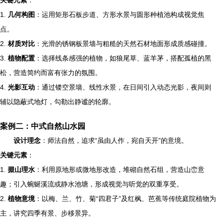
关键元素
：
1.
几何构图
：运用矩形石板步道、方形水景与圆形种植池构成视觉焦
点。
2.
材质对比
：光滑的锈钢板景墙与粗糙的天然石材地面形成质感碰撞。
3.
植物配置
：选择线条感强的植物，如狼尾草、蓝羊茅，搭配孤植的黑
松，营造简约而富有张力的氛围。
4.
光影互动
：通过镂空景墙、线性水景，在日间引入动态光影，夜间则
辅以隐蔽式地灯，勾勒出静谧的轮廓。
案例二：中式自然山水园
设计理念
：师法自然，追求“虽由人作，宛自天开”的意境。
关键元素
：
1.
掇山理水
：利用原地形或微地形改造，堆砌自然石组，营造山峦意
趣；引入蜿蜒溪流或静水池塘，形成视觉与听觉的双重享受。
2.
植物意境
：以梅、兰、竹、菊“四君子”及红枫、芭蕉等传统庭院植物为
主，讲究四季有景、步移景异。