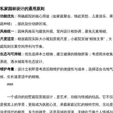
私家园林设计的通用原则
功能优先
：明确庭院的核心用途（如家庭聚会、独处冥想、儿童游乐、果
蔬种植），据此划分动静区域。
风格统一
：园林风格应与建筑外观、室内设计相协调，避免元素堆砌。
尺度适宜
：根据庭院实际大小规划景观尺度，小庭院宜做“精致文章”，大
庭院则注重空间序列与节奏。
生态与可持续
：优先选择本土植物，建立健康的植物群落；考虑雨水收集
系统、透水铺装等生态设计。
维护考量
：设计之初即需考虑后期维护的便捷性与成本，选择适合当地气
候、生长速度适中的植物。
###
一个成功的别墅庭院景观设计，是艺术、功能与情感的结晶。它不仅
是视觉上的享受，更能成为抚慰心灵、承载家庭记忆的独特空间。无论是
追求现代的极简、东方的禅意，还是异域的浪漫，关键在于将个人情感与