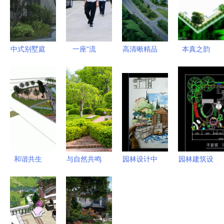
中式别墅庭
一座“流
高清晰精品
本真之韵
院景观设计
动”的桥梁
PSD园林景
自然园林设
的艺术与哲
太康县驻广
观设计素材
计理念与生
学
东对外开放
免费下载指
态价值的探
工作站的园
南
索
林隐喻
和谐共生
与自然共鸣
园林设计中
园林建筑设
街角广场景
现代公园绿
的马克笔上
计图免费下
观设计探索
化与园林设
色技法 植
载指南
计的艺术融
物的层次与
DWG格式
合
生态表达
图纸资源与