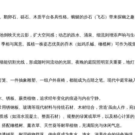
板、鹅卵石、砾石、木质平台各具性格。蜿蜒的步石（飞石）带来探幽之
水池倒映天光云影，扩大空间感；动态的跌水、涌泉、细流则增添声响与
形态、季相与寓意。孤植一株姿态优美的乔木（如鸡爪槭、橄榄树）可作为
花墙能切割光线，形成随时间流动的光斑。夜晚的庭院照明至关重要，地
笼、一件抽象雕塑、一组户外座椅，都能成为点睛之笔。现代中庭常融入
木、锈板、蕨类植物，追求经年变化的痕迹与内在宁静。
用锈钢板、玻璃等现代材料与传统石材、木材结合，营造‘虽由人作，宛
料质感（如清水混凝土、整面石材）、规整的绿篱或草坪，以及精心计算
，搭配橄榄树、薰衣草、天竺葵等耐旱植物，充满阳光与休闲气息。
渗透铺装、耐湿植物群落，使中庭成为集水、净水、滋养生命的绿色海绵