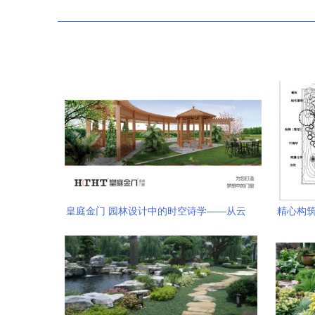
皇庭金门 园林设计中的时空诗学——从云
精心构筑
淡风轻到院下知秋