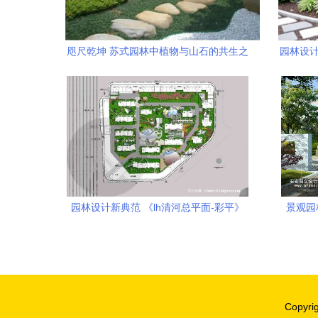
咫尺乾坤 苏式园林中植物与山石的共生之
园林设计
韵
园林设计新典范 《lh清河总平面-彩平》
景观园
——专访魏思滔与魏氏室内设计创意机构
Copyri