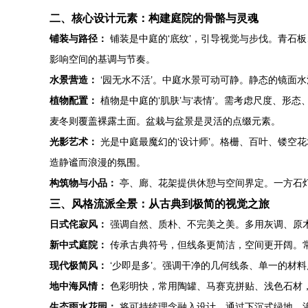
二、核心设计元素：构建庭院的骨骼与灵魂
铺装与路径：
铺装是中庭的‘底纹’，引导视觉与步伐。青石
影响空间的基调与节奏。
水景营造：
‘园无水不活’。中庭水景可动可静。静态的镜面
植物配置：
植物是中庭的‘肌肤’与‘表情’。需考虑尺度、
麦冬则覆盖裸露土面。盆栽与盆景是灵活的点缀元素。
光影艺术：
光是中庭最魔幻的‘设计师’。格栅、百叶、镂空
造静谧而浪漫的氛围。
构筑物与小品：
亭、廊、花架提供休憩与空间界定。一方石灯
三、风格流派全景：从古典到极简的视觉之旅
日式侘寂风：
强调自然、质朴、不完美之美。多用灰调、原
新中式庭院：
传承古典符号，但线条更简洁，空间更开阔。常
现代极简风：
‘少即是多’。强调干净的几何线条、单一的材
地中海风情：
色彩明快，常用陶罐、马赛克拼贴、浅色石材
生态雨水花园：
将可持续理念融入设计，通过下沉式绿地、