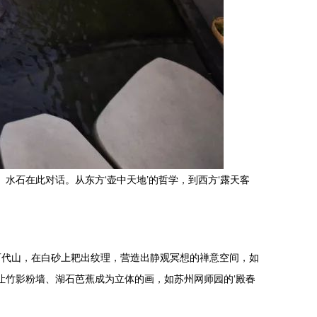
水石在此对话。从东方‘壶中天地’的哲学，到西方‘露天客
石代山，在白砂上耙出纹理，营造出静观冥想的禅意空间，如
让竹影粉墙、湖石芭蕉成为立体的画，如苏州网师园的‘殿春