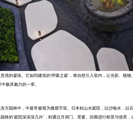
境的凝练。它如同建筑的‘呼吸之庭’，将自然引入室内，让光影、植物、
计中极具魅力的一章。
统东方园林中，中庭常被视为微观宇宙。日本枯山水庭院，以沙喻水，以
园林的‘庭院深深深几许’，则通过月洞门、景窗、回廊进行框景与借景，