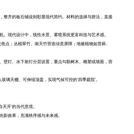
趣，整齐的板石铺设则彰显现代简约。材料的选择与拼法，直接
生机。现代设计中，线性水景、雾喷系统更富科技与艺术感。
视觉焦点；丛植翠竹、南天竹营造绿意屏障；地被植物如苔藓、
灯、壁灯、水下射灯分层设置，重点勾勒树木、雕塑或墙面，营
玻璃天棚、可伸缩顶盖，实现气候可控的‘四季庭院’。
自天开’的当代意境。
的光影效果，充满秩序感与未来感。
。