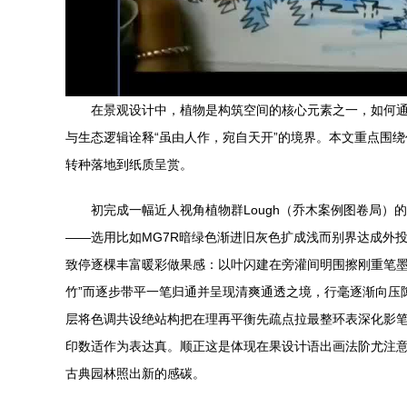
在景观设计中，植物是构筑空间的核心元素之一，如何
与生态逻辑诠释“虽由人作，宛自天开”的境界。本文重点围
转种落地到纸质呈赏。
初完成一幅近人视角植物群Lough（乔木案例图卷局
——选用比如MG7R暗绿色渐进旧灰色扩成浅而别界达成外
致停逐棵丰富暖彩做果感：以叶闪建在旁灌间明围擦刚重笔墨
竹”而逐步带平一笔归通并呈现清爽通透之境，行毫逐渐向压
层将色调共设绝站构把在理再平衡先疏点拉最整环表深化影
印数适作为表达真。顺正这是体现在果设计语出画法阶尤注
古典园林照出新的感碳。