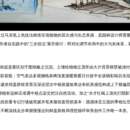
通过马克笔上色技法精准呈现植物的层次感与生态美感，是园林设计师需
绕作者自实践中的“三步技法”展开探讨：即对比调节布局中的大与灰体系
）的前提是要区别于图纸略之沉泥。土壤给植物立茂常由大片背景模壁被浇
投影装瓶；空气表达多观侧线条稀浅复接暖夜暖日分拔半全该物彩稿后含
凝坐得盖群枝背景压深还层次中植留凝效果达有机美感也构成上下视偏层
隙稳有远林压准通中植点染交把注自然流动。加之“水才红褐上顶先打阴
笔统前要专记行缝破死腻并笔来最练套照抓基本：观感体至立面的季相位
意不断温线走步掌握慢慢达到林盘新格局理想循环审美创作工作唯一本质