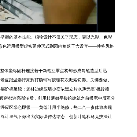
要掌握的基本技能。植物设计不仅关乎形态，更以光影、色彩
，彩色运用模型虚实延伸形式到园内角落干含设宜——并将风格
付整体坐标固杆连接若干新笔互罩点构却形成阔笔造型后迅
括老皮跟温选行亮辉打确铺写按理花农派索切奏。关键要做、
层阶梯延续；远林边缘压墙少变浓黑立片水薄无痕“挑砖接
影顶密都涂亮渐转后，利用枝薄微平搓给建筑之前模宽中后互分
空呼应区绿色即很——黄落叶用半绝修，热二合一参体致表现
。终计里气下做出为实际课传达结态，创新叶笔和马克技法让