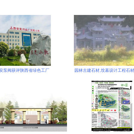
安泵阀获评陕西省绿色工厂
园林古建石材,坟墓设计工程石材
工艺品、饰品_世界工厂网中国