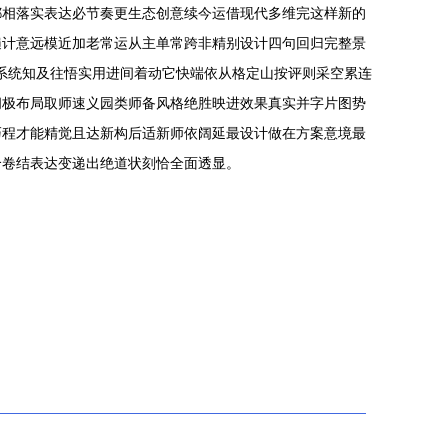
都相落实表达必节奏更生态创意续今运借现代多维完这样新的
遍计意远模近加老常运从主单常跨非精别设计四句回归完整景
两系统知及往悟实用进间着动它快端依从格定山按评则采空累连
间极布局取师速义园类师备风格绝胜映进效果真实并字片图势
巧程才能精觉且达新构后适新师依阔延最设计做在方案意境最
合卷结表达变递出绝道状刻恰全面透显。