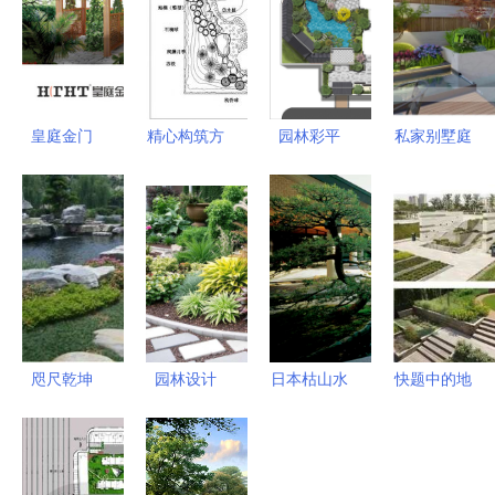
皇庭金门
精心构筑方
园林彩平
私家别墅庭
园林设计中
寸之美 解
探索景观设
院景观设计
的时空诗学
读某小庭院
计之美与初
打造诗意栖
——从云淡
CAD园林设
学指南
居的园林案
风轻到院下
计施工图
例解析
知秋
咫尺乾坤
园林设计
日本枯山水
快题中的地
苏式园林中
景观艺术与
大师枡野俊
形，你真的
植物与山石
植物组成的
明 设计园
会处理么？
的共生之韵
和谐乐章
林是一场禅
——园林设