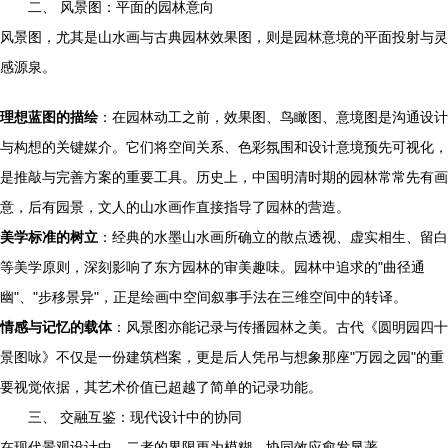
二、 风景图：平面的园林意向
风景图，尤其是山水画与古典园林效果图，则是园林意境的平面投射与灵
感源泉。
理想蓝图的描绘
：在园林动工之前，效果图、鸟瞰图、意境图是沟通设计
与构想的关键媒介。它们将空间关系、色彩氛围和设计意境预先可视化，
是推敲与完善方案的重要工具。历史上，中国明清时期的园林常常先有画
意，后有园景，文人的山水画作直接指导了园林的营造。
美学标准的树立
：经典的水墨山水画所确立的散点透视、虚实相生、留白
等美学原则，深刻影响了东方园林的审美趣味。园林中追求的"曲径通
幽"、"步移景异"，正是绘画中空间叙事手法在三维空间中的转译。
情感与记忆的载体
：风景图亦能记录与传播园林之美。古代《圆明园四十
景图咏》不仅是一份建筑档案，更是后人凭吊与想象那座"万园之园"的重
要视觉依据，其艺术价值已超越了简单的记录功能。
三、 交融互鉴：现代设计中的协同
在现代景观设计中，二者的界限更为模糊，协同效应愈发显著。