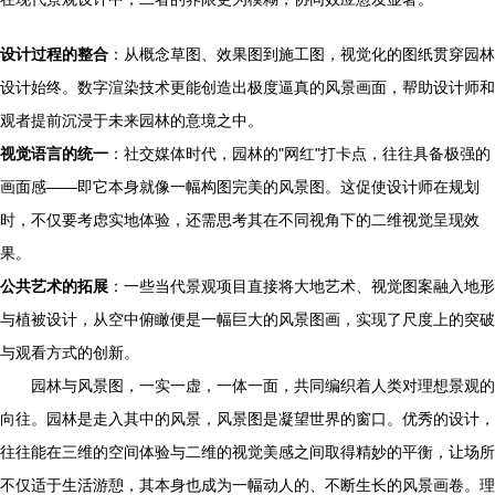
设计过程的整合
：从概念草图、效果图到施工图，视觉化的图纸贯穿园林
设计始终。数字渲染技术更能创造出极度逼真的风景画面，帮助设计师和
观者提前沉浸于未来园林的意境之中。
视觉语言的统一
：社交媒体时代，园林的"网红"打卡点，往往具备极强的
画面感——即它本身就像一幅构图完美的风景图。这促使设计师在规划
时，不仅要考虑实地体验，还需思考其在不同视角下的二维视觉呈现效
果。
公共艺术的拓展
：一些当代景观项目直接将大地艺术、视觉图案融入地形
与植被设计，从空中俯瞰便是一幅巨大的风景图画，实现了尺度上的突破
与观看方式的创新。
园林与风景图，一实一虚，一体一面，共同编织着人类对理想景观的
向往。园林是走入其中的风景，风景图是凝望世界的窗口。优秀的设计，
往往能在三维的空间体验与二维的视觉美感之间取得精妙的平衡，让场所
不仅适于生活游憩，其本身也成为一幅动人的、不断生长的风景画卷。理