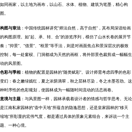
如同画家，以土地为画布，以山石、水体、植物、建筑为笔墨，精心构
图。
构图与章法
：中国传统园林讲究"师法自然，高于自然"，其布局深谙绘画
的构图原理。如"起、承、转、合"的游览序列，模仿了山水长卷的展开节
奏；"抑景"、"借景"、"框景"等手法，则是对画面焦点和景深层次的极致
控制，每一处窗棂、门洞都成为天然的画框，将外部景色裁剪成一幅幅生
动的风景图。
色彩与季相
：植物的配置是园林的"随类赋彩"。设计师需考虑四季的色彩
变幻：春之嫩绿嫣红，夏之浓荫滴翠，秋之层林尽染，冬之水墨苍劲。这
种时序性的色彩规划，使园林成为一幅随时间流动的活态画卷。
意境与主题
：与风景图一样，园林承载着设计者的情感与哲学思考。无论
是江南私家园林的"壶中天地"所蕴含的隐逸思想，还是皇家园林的"移天
缩地"所彰显的宏伟气度，都是通过具体的景象元素组合，来诉说一个主
题、一种心境。